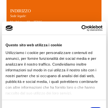
INDIRIZZO
Sede legale:
Via Watt n. 10 – 35016
Piazzola sul Brenta (PD)
Sede operativa:
Via Watt n. 10 – 35016
Questo sito web utilizza i cookie
Piazzola sul Brenta (PD)
Utilizziamo i cookie per personalizzare contenuti ed
CHIAMACI
annunci, per fornire funzionalità dei social media e per
0495224850
analizzare il nostro traffico. Condividiamo inoltre
informazioni sul modo in cui utilizza il nostro sito con i
nostri partner che si occupano di analisi dei dati web,
SCRIVICI
pubblicità e social media, i quali potrebbero combinarle
info@paperbagmachine-gaps.com
con altre informazioni che ha fornito loro o che hanno
tecnico@paperbagmachine-gaps.com
raccolto dal suo utilizzo dei loro servizi.
commerciale@paperbagmachine-gaps.com
Selezione